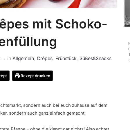
rêpes mit Schoko-
enfüllung
H
1
in
Allgemein
,
Crêpes
,
Frühstück
,
Süßes&Snacks
zept
Rezept drucken
nachtsmarkt, sondern auch bei euch zuhause auf dem
cker, sondern auch ganz einfach gemacht.
tete Pfanne – ohne die klappt gar nichts! Also achtet