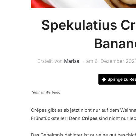
Spekulatius C
Banan
Erstellt von
Marisa
am
6. Dezember 202
Springe zu Re
*enthält Werbung
Crêpes gibt es ab jetzt nicht nur auf dem Weih
Frühstücksteller! Denn
Crêpes
sind nicht nur le
Das Geheimnis dahinter ist nur eine gut beschich