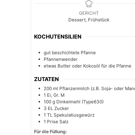
GERICHT
Dessert, Frühstück
KOCHUTENSILIEN
gut beschichtete Pfanne
Pfannenwender
etwas Butter oder Kokosöl für die Pfanne
ZUTATEN
200
ml
Pflanzenmilch (z.B. Soja- oder Man
1
Ei, Gr. M
100
g
Dinkelmehl (Type630)
3
EL
Zucker
1
TL
Spekulatiusgewürz
1
Prise
Salz
Für die Füllung: