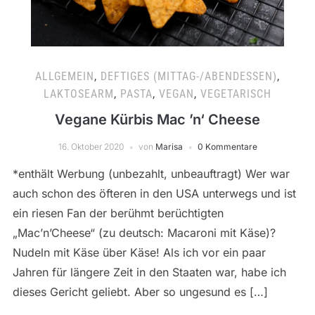
ALLGEMEIN
,
DEFTIGES (MITTAG-/ABENDESSEN)
,
LAKTOSEARM
,
PASTA
,
VEGAN
,
VEGETARISCH
Vegane Kürbis Mac ’n‘ Cheese
16. Oktober 2020
von
Marisa
0 Kommentare
*enthält Werbung (unbezahlt, unbeauftragt) Wer war
auch schon des öfteren in den USA unterwegs und ist
ein riesen Fan der berühmt berüchtigten
„Mac’n’Cheese“ (zu deutsch: Macaroni mit Käse)?
Nudeln mit Käse über Käse! Als ich vor ein paar
Jahren für längere Zeit in den Staaten war, habe ich
dieses Gericht geliebt. Aber so ungesund es […]