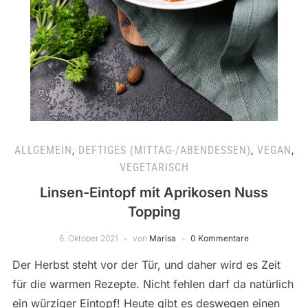
ALLGEMEIN
,
DEFTIGES (MITTAG-/ABENDESSEN)
,
VEGAN
,
VEGETARISCH
Linsen-Eintopf mit Aprikosen Nuss
Topping
6. Oktober 2021
von
Marisa
0 Kommentare
Der Herbst steht vor der Tür, und daher wird es Zeit
für die warmen Rezepte. Nicht fehlen darf da natürlich
ein würziger Eintopf! Heute gibt es deswegen einen