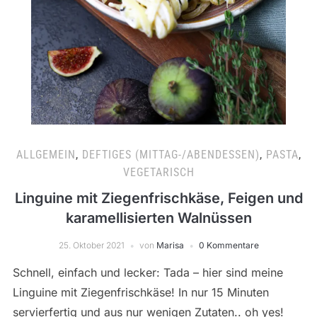
ALLGEMEIN
,
DEFTIGES (MITTAG-/ABENDESSEN)
,
PASTA
,
VEGETARISCH
Linguine mit Ziegenfrischkäse, Feigen und
karamellisierten Walnüssen
25. Oktober 2021
von
Marisa
0 Kommentare
Schnell, einfach und lecker: Tada – hier sind meine
Linguine mit Ziegenfrischkäse! In nur 15 Minuten
servierfertig und aus nur wenigen Zutaten.. oh yes!