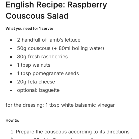
English Recipe:
Raspberry
Couscous Salad
What you need for 1 serve:
2 handfull of lamb’s lettuce
50g couscous (+ 80ml boiling water)
80g fresh raspberries
1 tbsp walnuts
1 tbsp pomegranate seeds
20g feta cheese
optional: baguette
for the dressing: 1 tbsp white balsamic vinegar
How to:
Prepare the couscous according to its directions