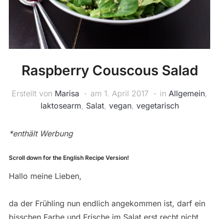
Raspberry Couscous Salad
Erstellt von
Marisa
am
1. April 2017
in
Allgemein
,
laktosearm
,
Salat
,
vegan
,
vegetarisch
*enthält Werbung
Scroll down for the English Recipe Version!
Hallo meine Lieben,
da der Frühling nun endlich angekommen ist, darf ein
bisschen Farbe und Frische im Salat erst recht nicht