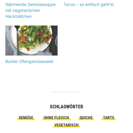
Wärmende Gemüsesuppe
Tacos – so einfach geht’s!
mit vegetarischen
Hackbällchen
Bunter Ofengemüsesalat
SCHLAGWÖRTER
GEMÜSE
OHNE FLEISCH
QUICHE
TARTE
VEGETARISCH