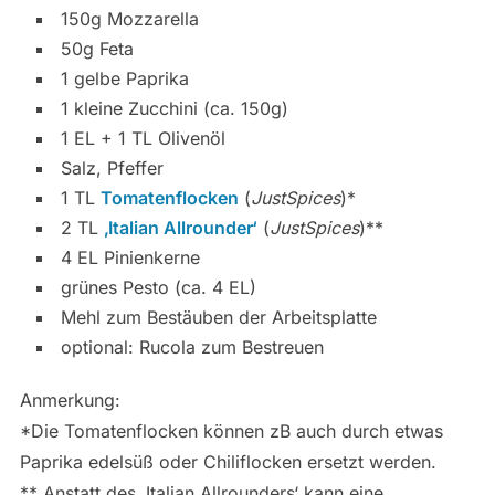
150g Mozzarella
50g Feta
1 gelbe Paprika
1 kleine Zucchini (ca. 150g)
1 EL + 1 TL Olivenöl
Salz, Pfeffer
1 TL
Tomatenflocken
(
JustSpices
)*
2 TL
‚Italian Allrounder‘
(
JustSpices
)**
4 EL Pinienkerne
grünes Pesto (ca. 4 EL)
Mehl zum Bestäuben der Arbeitsplatte
optional: Rucola zum Bestreuen
Anmerkung:
*Die Tomatenflocken können zB auch durch etwas
Paprika edelsüß oder Chiliflocken ersetzt werden.
** Anstatt des ‚Italian Allrounders‘ kann eine