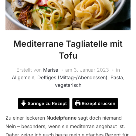
Mediterrane Tagliatelle mit
Tofu
Erstellt von
Marisa
am
3. Januar 2023
in
Allgemein
,
Deftiges (Mittag-/Abendessen)
,
Pasta
,
vegetarisch
Springe zu Rezept
Rezept drucken
Zu einer leckeren
Nudelpfanne
sagt doch niemand
Nein – besonders, wenn sie mediterran angehaut ist.
Daher zeige ich euch heute mein einfaches Rezept für