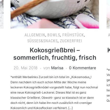
ALLGEMEIN
,
BOWLS
,
FRÜHSTÜCK
,
SÜSSES&SNACKS
,
ZUCKERFREI
Kokosgrießbrei –
sommerlich, fruchtig, frisch
20. Mai 2018
von
Marisa
0 Kommentare
*e
Vo
*enthält Werbelinks Zurzeit bin ich total im „Kokosmodus„!
ge
Denn nachdem ich euch schon Mitte der Woche meine
ic
leckeren Kokosgrießknödel vorgestellt habe, folgt nun nochmal
li
eine neue Kokosgrieß-Leckerei. Dieses Mal ist es ganz
se
klassischer Grießbrei. Obwohl- ganz so klassisch ist er dann
Qu
doch nicht, denn ich habe ihn noch zusätzlich mit cremiger
Kokosmilch und Kokosflocken verfeinert. […]