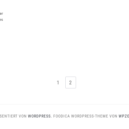
er
es
1
2
SENTIERT VON
WORDPRESS.
FOODICA WORDPRESS-THEME VON
WPZ