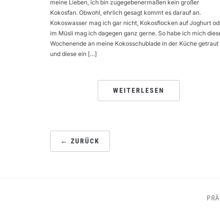
meine Lieben, ich bin zugegebenermaßen kein großer
Kokosfan. Obwohl, ehrlich gesagt kommt es darauf an.
Kokoswasser mag ich gar nicht, Kokosflocken auf Joghurt od
im Müsli mag ich dagegen ganz gerne. So habe ich mich dies
Wochenende an meine Kokosschublade in der Küche getraut
und diese ein […]
WEITERLESEN
SEITENNUMMERIERUNG
← ZURÜCK
DER
BEITRÄGE
PRÄ