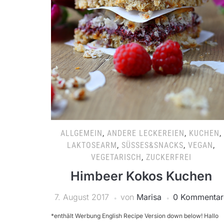
ALLGEMEIN
,
ANDERE LECKEREIEN
,
KUCHEN
,
LAKTOSEARM
,
SÜSSES&SNACKS
,
VEGAN
,
VEGETARISCH
,
ZUCKERFREI
Himbeer Kokos Kuchen
7. August 2017
von
Marisa
0 Kommentar
*enthält Werbung English Recipe Version down below! Hallo