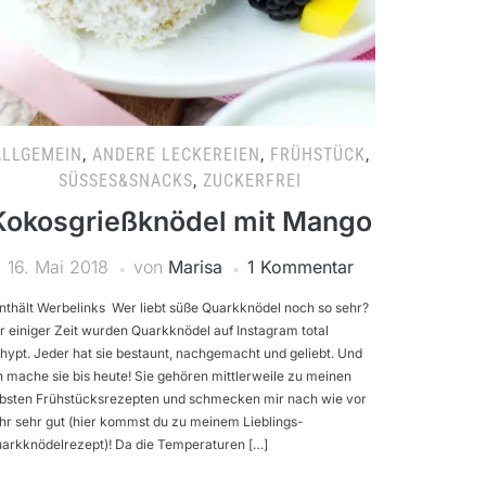
ALLGEMEIN
,
ANDERE LECKEREIEN
,
FRÜHSTÜCK
,
SÜSSES&SNACKS
,
ZUCKERFREI
Kokosgrießknödel mit Mango
16. Mai 2018
von
Marisa
1 Kommentar
nthält Werbelinks Wer liebt süße Quarkknödel noch so sehr?
r einiger Zeit wurden Quarkknödel auf Instagram total
hypt. Jeder hat sie bestaunt, nachgemacht und geliebt. Und
h mache sie bis heute! Sie gehören mittlerweile zu meinen
ebsten Frühstücksrezepten und schmecken mir nach wie vor
hr sehr gut (hier kommst du zu meinem Lieblings-
arkknödelrezept)! Da die Temperaturen […]